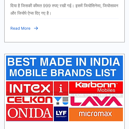
नया
दिया है जिसकी कीमत 999 रुपए रखी गई। इसमें जियोसिनेमा, जियोसावन
4G
और जियोपे ऐप्स दिए गए है।
कीपैड
फोन
कैसे
खरीदें?
Read More
कीमत
और
फीचर्स