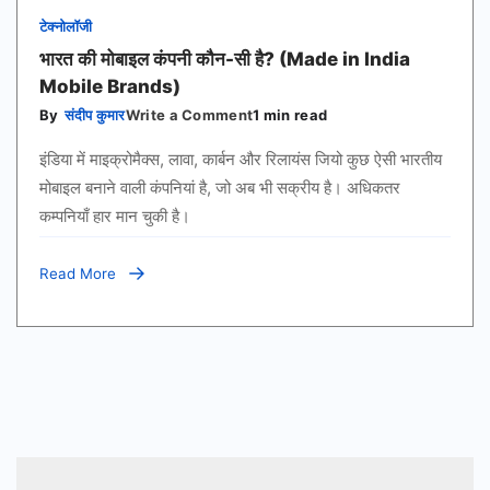
टेक्नोलॉजी
भारत की मोबाइल कंपनी कौन-सी है? (Made in India
Mobile Brands)
on
By
संदीप कुमार
Write a Comment
1 min read
भारत
की
इंडिया में माइक्रोमैक्स, लावा, कार्बन और रिलायंस जियो कुछ ऐसी भारतीय
मोबाइल
कंपनी
मोबाइल बनाने वाली कंपनियां है, जो अब भी सक्रीय है। अधिकतर
कौन-
कम्पनियाँ हार मान चुकी है।
सी
है?
(Made
in
Read More
India
Mobile
Brands)