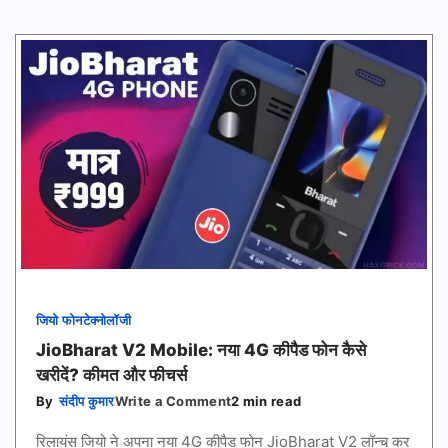
जियो फोन
टेक्नोलॉजी
JioBharat V2 Mobile: नया 4G कीपैड फोन कैसे
खरीदें? कीमत और फीचर्स
on
By
संदीप कुमार
Write a Comment
2 min read
JioBharat
V2
रिलायंस जियो ने अपना नया 4G कीपैड फोन JioBharat V2 लॉन्च कर
Mobile: