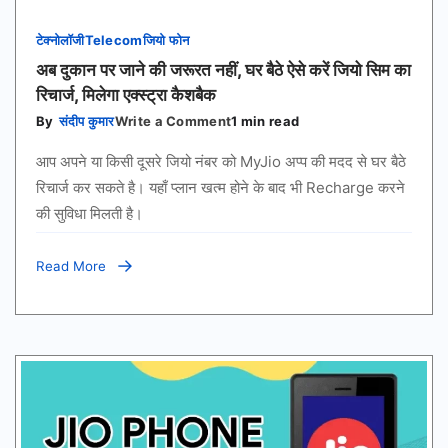
टेक्नोलॉजी
Telecom
जियो फोन
अब दुकान पर जाने की जरूरत नहीं, घर बैठे ऐसे करें जियो सिम का
रिचार्ज, मिलेगा एक्स्ट्रा कैशबैक
on
By
संदीप कुमार
Write a Comment
1 min read
अब
दुकान
आप अपने या किसी दूसरे जियो नंबर को MyJio अप्प की मदद से घर बैठे
पर
जाने
रिचार्ज कर सकते है। यहाँ प्लान खत्म होने के बाद भी Recharge करने
की
की सुविधा मिलती है।
जरूरत
नहीं,
घर
बैठे
Read More
ऐसे
करें
जियो
सिम
का
रिचार्ज,
मिलेगा
एक्स्ट्रा
कैशबैक