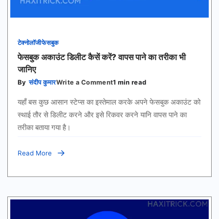
टेक्नोलॉजी
फेसबुक
फेसबुक अकाउंट डिलीट कैसें करें? वापस पाने का तरीका भी
जानिए
on
By
संदीप कुमार
Write a Comment
1 min read
फेसबुक
अकाउंट
यहाँ बस कुछ आसान स्टेप्स का इस्तेमाल करके अपने फेसबुक अकाउंट को
डिलीट
कैसें
स्थाई तौर से डिलीट करने और इसे रिकवर करने यानि वापस पाने का
करें?
तरीका बताया गया है।
वापस
पाने
का
तरीका
Read More
भी
जानिए