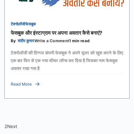
टेक्नोलॉजी
फेसबुक
फेसबुक और इंस्टाग्राम पर अपना अवतार कैसे बनाएं?
on
By
संदीप कुमार
Write a Comment
1 min read
फेसबुक
और
टेक्नोलॉजी की दिग्गज कंपनी फेसबुक ने अपने यूजर को खुश करने के लिए
इंस्टाग्राम
पर
एक बार फिर से एक नया फीचर लॉन्च कर दिया है जिसका नाम फेसबुक
अपना
अवतार रखा गया है
अवतार
कैसे
बनाएं?
Read More
Posts
Page
2
Next