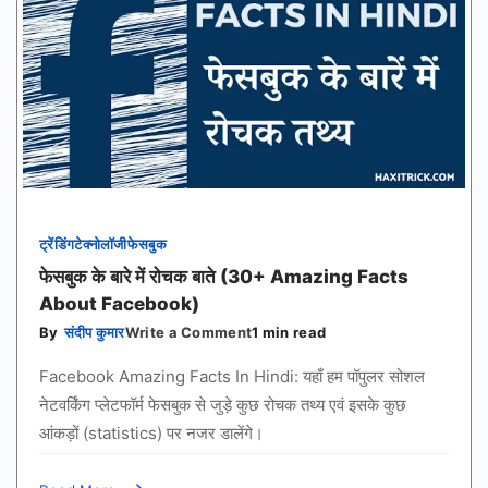
ट्रेंडिंग
टेक्नोलॉजी
फेसबुक
फेसबुक के बारे में रोचक बाते (30+ Amazing Facts
About Facebook)
on
By
संदीप कुमार
Write a Comment
1 min read
फेसबुक
के
Facebook Amazing Facts In Hindi: यहाँ हम पॉपुलर सोशल
बारे
में
नेटवर्किंग प्लेटफॉर्म फेसबुक से जुड़े कुछ रोचक तथ्य एवं इसके कुछ
रोचक
आंकड़ों (statistics) पर नजर डालेंगे।
बाते
(30+
Amazing
Facts