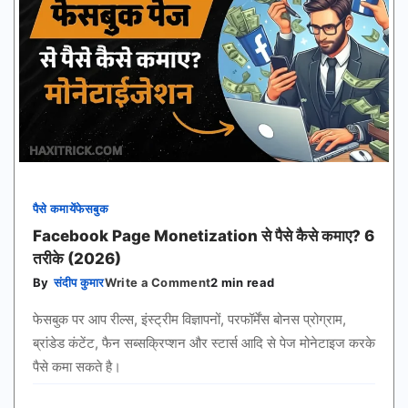
पैसे कमायें
फेसबुक
Facebook Page Monetization से पैसे कैसे कमाए? 6
तरीके (2026)
on
By
संदीप कुमार
Write a Comment
2 min read
Facebook
Page
फेसबुक पर आप रील्स, इंस्ट्रीम विज्ञापनों, परफॉर्मेंस बोनस प्रोग्राम,
Monetization
से
ब्रांडेड कंटेंट, फैन सब्सक्रिप्शन और स्टार्स आदि से पेज मोनेटाइज करके
पैसे
पैसे कमा सकते है।
कैसे
कमाए?
6