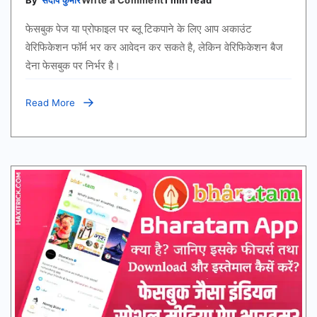
By
संदीप कुमार
Write a Comment
1 min read
फेसबुक
पर
फेसबुक पेज या प्रोफाइल पर ब्लू टिकपाने के लिए आप अकाउंट
ब्लू
टिक
वेरिफिकेशन फॉर्म भर कर आवेदन कर सकते है, लेकिन वेरिफिकेशन बैज
कैसे
देना फेसबुक पर निर्भर है।
लगायें?
अपना
अकाउंट
वेरीफाई
Read More
करे?