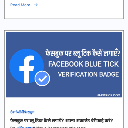
(Server
Read More
Down
Today)
टेक्नोलॉजी
फेसबुक
फेसबुक पर ब्लू टिक कैसे लगायें? अपना अकाउंट वेरीफाई करे?
on