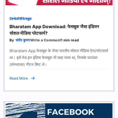
टेक्नोलॉजी
फेसबुक
Bharatam App Download: फेसबुक जैसा इंडियन
सोशल मीडिया प्लेटफार्म?
on
By
संदीप कुमार
Write a Comment
1 min read
Bharatam
App
Bharatam App फेसबुक के जैसा भारतीय सोशल मीडिया ऐप्प/प्लेटफार्म
Download:
फेसबुक
था। इसे मेड इन इंडिया फेसबुक भी कहा जाता था, जिसके फाउंडर
जैसा
(संस्थापक) नीरज बिष्ट थे।
इंडियन
सोशल
मीडिया
प्लेटफार्म?
Read More