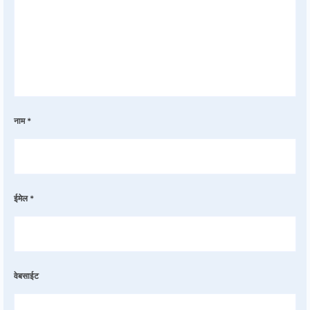
नाम
*
ईमेल
*
वेबसाईट