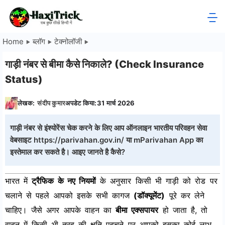
Skip
to
HaxiTrick
content
Home
ब्लॉग
टेक्नोलॉजी
-
गाड़ी नंबर से बीमा कैसे निकाले? (Check Insurance
सब
Status)
कुछ
लेखक:
संदीप कुमार
अपडेट किया:
31 मार्च 2026
जाने
गाड़ी नंबर से इंश्योरेंस चेक करने के लिए आप ऑनलाइन भारतीय परिवहन सेवा
वेबसाइट https://parivahan.gov.in/ या mParivahan App का
हिंदी
इस्तेमाल कर सकते है। आइए जानते है कैसे?
में
भारत में
ट्रैफिक के नए नियमों
के अनुसार किसी भी गाड़ी को रोड पर
चलाने से पहले आपको इसके सभी कागज
(डॉक्यूमेंट)
पूरे कर लेने
चाहिए। जैसे अगर आपके वाहन का
बीमा एक्सपायर
हो जाता है, तो
वाहन में किसी भी तरह की क्षति पहुचने पर आपको इसका कोई लाभ