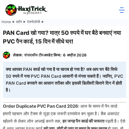
Skip
to
HaxiTrick
content
Home
ब्लॉग
टेक्नोलॉजी
-
PAN Card खो गया? मात्र 50 रुपये में घर बैठे बनवाएं नया
PVC पैन कार्ड, 15 दिन में सीधे घर!
सब
लेखक:
संपादकीय टीम
अपडेट किया:
6 अप्रैल 2026
कुछ
जाने
क्या आपका PAN कार्ड खो गया है या खराब हो गया है? अब आप घर बैठे सिर्फ
50 रुपये में नया PVC PAN Card आसानी से मंगवा सकते हैं। जानिए, PVC
हिंदी
PAN Card बनवाने का आसान तरीका और इसकी डिलीवरी कितने दिन में होती
है।
में
Order Duplicate PVC Pan Card 2026:
आज के समय में पैन कार्ड
हमारी पहचान और टैक्स से जुड़ा एक जरूरी दस्तावेज बन चुका है। बैंक अकाउंट
खोलने से लेकर लोन अप्लाई करने तक,
हर जगह पैन कार्ड की जरूरत
पड़ती है। ऐसे
में अगर आपका PAN कार्ड
खो जाए, चोरी हो जाए या समय के साथ खराब
हो जाए, तो