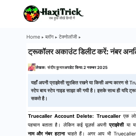
Skip
to
HaxiTrick
content
-
Home
ब्लॉग
टेक्नोलॉजी
सब
ट्रूकॉलर अकाउंट डिलीट करें: नंबर अनल
कुछ
लेखक:
संदीप कुमार
अपडेट किया:
2 नवम्बर 2025
जाने
यहाँ अपनी प्राइवेसी सुरक्षित रखने या किसी अन्य कारण से T
हिंदी
स्टेप बाय स्टेप गाइड साझा की गयी है। इसके साथ ही यदि ट
सकते है।
में
Truecaller Account Delete:
Truecaller
एक लोक
पहचान बताता है। लेकिन कई यूज़र्स अपनी
प्राइवेसी
या या
नाम और नंबर हटाना
चाहते हैं। अगर आप भी Truecaller 