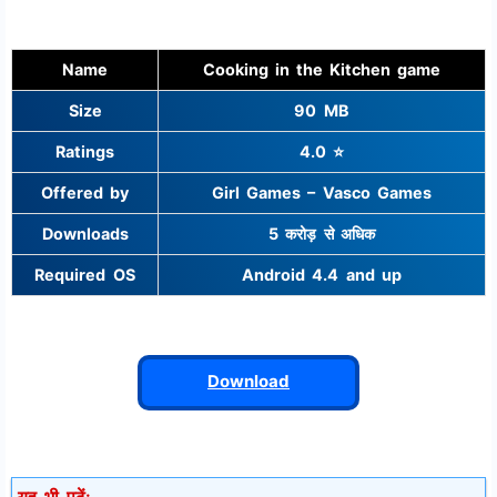
Name
Cooking in the Kitchen game
Size
90 MB
Ratings
4.0 ⭐
Offered by
Girl Games – Vasco Games
Downloads
5 करोड़ से अधिक
Required OS
Android 4.4 and up
Download
यह भी पढ़ें: