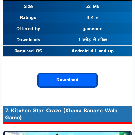
Size
52 MB
Ratings
4.4 ⭐
Offered by
gameone
Downloads
1 करोड़ से अधिक
Required OS
Android 4.1 and up
Download
7. Kitchen Star Craze (Khana Banane Wala
Game)