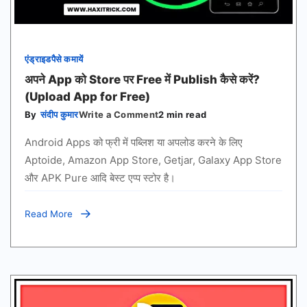
एंड्राइड
पैसे कमायें
अपने App को Store पर Free में Publish कैसे करें?
(Upload App for Free)
on
By
संदीप कुमार
Write a Comment
2 min read
अपने
App
Android Apps को फ्री में पब्लिश या अपलोड करने के लिए
को
Store
Aptoide, Amazon App Store, Getjar, Galaxy App Store
पर
और APK Pure आदि बेस्ट एप्प स्टोर है।
Free
में
Publish
कैसे
Read More
करें?
(Upload
App
for
Free)