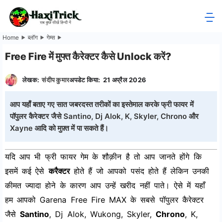
Skip
to
HaxiTrick
content
Home
ब्लॉग
गेम्स
-
Free Fire में मुफ्त कैरेक्टर कैसे Unlock करें?
सब
लेखक:
संदीप कुमार
अपडेट किया:
21 अप्रैल 2026
कुछ
आप यहाँ बताए गए सात जबरदस्त तरीकों का इस्तेमाल करके फ्री फायर में
पॉपुलर कैरेक्टर जैसे Santino, Dj Alok, K, Skyler, Chrono और
जाने
Xayne आदि को मुफ़्त में पा सकते हैं।
हिंदी
यदि आप भी फ्री फायर गेम के शौक़ीन है तो आप जानते होंगे कि
में
इसमें कई ऐसे
करैक्टर
होते हैं जो आपको पसंद होते हैं लेकिन उनकी
कीमत ज्यादा होने के कारण आप उन्हें खरीद नहीं पाते। ऐसे में यहाँ
हम आपको Garena Free Fire MAX के सबसे पॉपुलर कैरेक्टर
जैसे
Santino
, Dj Alok, Wukong, Skyler,
Chrono
, K,