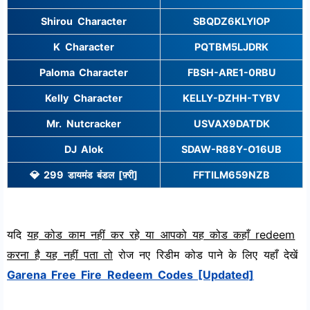
Shirou Character
SBQDZ6KLYIOP
K Character
PQTBM5LJDRK
Paloma Character
FBSH-ARE1-0RBU
Kelly Character
KELLY-DZHH-TYBV
Mr. Nutcracker
USVAX9DATDK
DJ Alok
SDAW-R88Y-O16UB
💎 299 डायमंड बंडल [फ़्री]
FFTILM659NZB
यदि
यह कोड काम नहीं कर रहे या आपको यह कोड कहाँ redeem
करना है यह नहीं पता तो
रोज नए रिडीम कोड पाने के लिए यहाँ देखें
Garena Free Fire Redeem Codes [Updated]