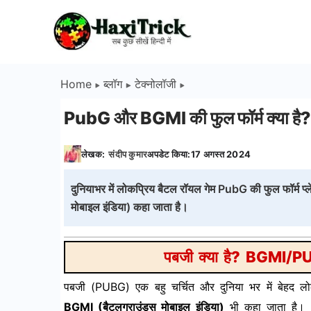
Skip
to
HaxiTrick
content
-
Home
ब्लॉग
टेक्नोलॉजी
सब
PubG और BGMI की फुल फॉर्म क्या है?
कुछ
लेखक:
संदीप कुमार
अपडेट किया:
17 अगस्त 2024
जाने
दुनियाभर में लोकप्रिय बैटल रॉयल गेम PubG की फुल फॉर्म प्ल
हिंदी
मोबाइल इंडिया) कहा जाता है।
में
पबजी क्या है? BGMI/PUBG
पबजी (PUBG) एक बहु चर्चित और दुनिया भर में बेहद लोकप
BGMI (बैटलग्राउंड्स मोबाइल इंडिया)
भी कहा जाता है।