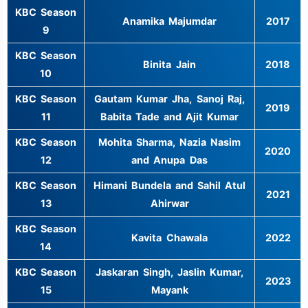
KBC Season
Anamika Majumdar
2017
9
KBC Season
Binita Jain
2018
10
KBC Season
Gautam Kumar Jha, Sanoj Raj,
2019
11
Babita Tade and Ajit Kumar
KBC Season
Mohita Sharma, Nazia Nasim
2020
12
and Anupa Das
KBC Season
Himani Bundela and Sahil Atul
2021
13
Ahirwar
KBC Season
Kavita Chawala
2022
14
KBC Season
Jaskaran Singh, Jaslin Kumar,
2023
15
Mayank