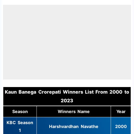
Kaun Banega Crorepati Winners List From 2000 to
2023
Season
Winners Name
Year
KBC Season
Harshvardhan Navathe
2000
1