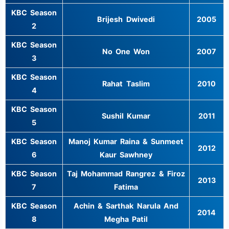
KBC Season
Brijesh Dwivedi
2005
2
KBC Season
No One Won
2007
3
KBC Season
Rahat Taslim
2010
4
KBC Season
Sushil Kumar
2011
5
KBC Season
Manoj Kumar Raina & Sunmeet
2012
6
Kaur Sawhney
KBC Season
Taj Mohammad Rangrez & Firoz
2013
7
Fatima
KBC Season
Achin & Sarthak Narula And
2014
8
Megha Patil