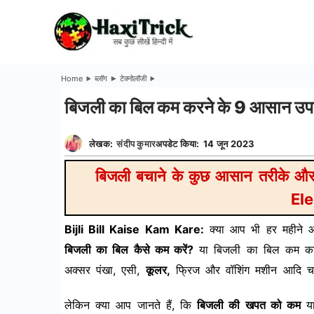
Skip
to
HaxiTrick
content
-
Home
ब्लॉग
टेक्नोलॉजी
बिजली का बिल कम करने के 9 आसान उप
सब
कुछ
लेखक:
संदीप कुमार
अपडेट किया:
14 जून 2023
बिजली बचाने के कुछ आसान तरीके
जाने
Ele
हिंदी
Bijli Bill Kaise Kam Kare:
क्या आप भी हर महीने आन
में
बिजली का बिल कैसे कम करें?
या बिजली का बिल कम करने 
अक्सर पंखा, एसी,
कूलर,
फ्रिज और वॉशिंग मशीन आदि चला
लेकिन क्या आप जानते हैं, कि
बिजली की खपत को कम
या